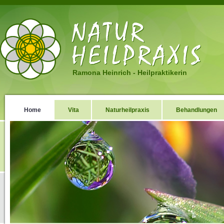
Ramona Heinrich - Heilpraktikerin
Home
Vita
Naturheilpraxis
Behandlungen